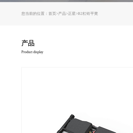
您当前的位置：
首页
>
产品
>
正星
>
B2杠铃平凳
产品
Product display