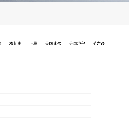
K
格莱康
正星
美国速尔
美国岱宇
英吉多