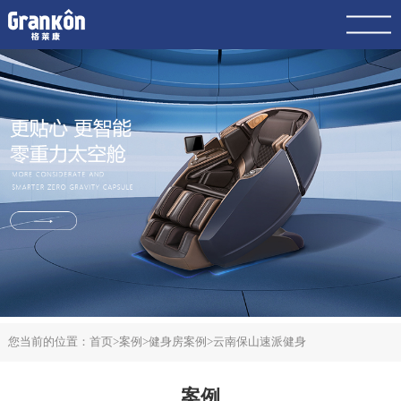
网站首页
品牌
荣泰
4K
产品
服务
动态
联系
案例
您当前的位置：
首页
>
案例
>
健身房案例
>
云南保山速派健身
案例